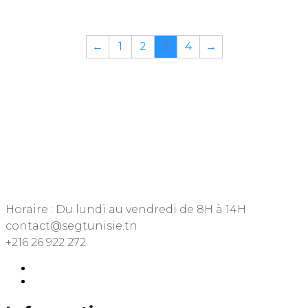
←
1
2
3
4
→
Horaire : Du lundi au vendredi de 8H à 14H
contact@segtunisie.tn
+216 26 922 272