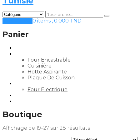
Mon Panier
0 items ,
0.000
TND
Panier
Accueil
Gros Electro Cuisine
Four Encastrable
Cuisinière
Hotte Aspirante
Plaque De Cuisson
Petit Electro Cuisine
Four Electrique
Contact
Mon compte
Boutique
Affichage de 19–27 sur 28 résultats