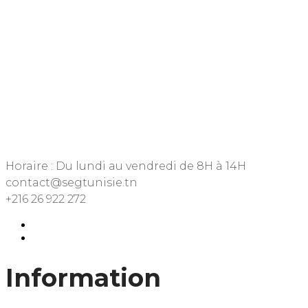
Horaire : Du lundi au vendredi de 8H à 14H
contact@segtunisie.tn
+216 26 922 272
Information