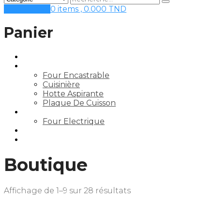
Mon Panier
0 items ,
0.000
TND
Panier
Accueil
Gros Electro Cuisine
Four Encastrable
Cuisinière
Hotte Aspirante
Plaque De Cuisson
Petit Electro Cuisine
Four Electrique
Contact
Mon compte
Boutique
Affichage de 1–9 sur 28 résultats