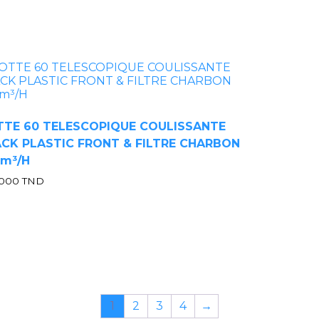
TTE 60 TELESCOPIQUE COULISSANTE
CK PLASTIC FRONT & FILTRE CHARBON
0m³/H
.000
TND
1
2
3
4
→